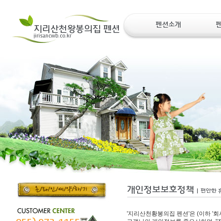
'지리산천황봉의집 펜션'은 (이하 '회사